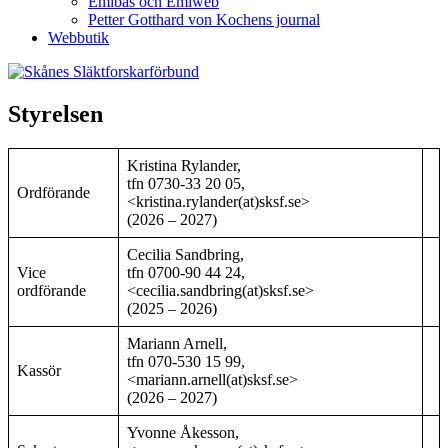
Emibas och Emiweb
Petter Gotthard von Kochens journal
Webbutik
Styrelsen
Kristina Rylander,
tfn 0730-33 20 05,
Ordförande
<kristina.rylander(at)sksf.se>
(2026 – 2027)
Cecilia Sandbring,
Vice
tfn 0700-90 44 24,
ordförande
<cecilia.sandbring(at)sksf.se>
(2025 – 2026)
Mariann Arnell,
tfn 070-530 15 99,
Kassör
<mariann.arnell(at)sksf.se>
(2026 – 2027)
Yvonne Åkesson,