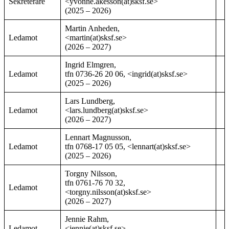
Sekreterare
<yvonne.akesson(at)sksf.se>
(2025 – 2026)
Martin Anheden,
Ledamot
<martin(at)sksf.se>
(2026 – 2027)
Ingrid Elmgren,
Ledamot
tfn 0736-26 20 06, <ingrid(at)sksf.se>
(2025 – 2026)
Lars Lundberg,
Ledamot
<lars.lundberg(at)sksf.se>
(2026 – 2027)
Lennart Magnusson,
Ledamot
tfn 0768-17 05 05, <lennart(at)sksf.se>
(2025 – 2026)
Torgny Nilsson,
tfn 0761-76 70 32,
Ledamot
<torgny.nilsson(at)sksf.se>
(2026 – 2027)
Jennie Rahm,
Ledamot
<jennie(at)sksf.se>