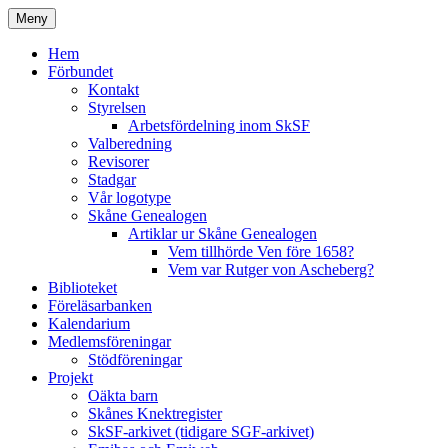
Hoppa
Meny
till
Skånes Släktforskarförbund
innehåll
Hem
Förbundet
Kontakt
Styrelsen
Arbetsfördelning inom SkSF
Valberedning
Revisorer
Stadgar
Vår logotype
Skåne Genealogen
Artiklar ur Skåne Genealogen
Vem tillhörde Ven före 1658?
Vem var Rutger von Ascheberg?
Biblioteket
Föreläsarbanken
Kalendarium
Medlemsföreningar
Stödföreningar
Projekt
Oäkta barn
Skånes Knektregister
SkSF-arkivet (tidigare SGF-arkivet)